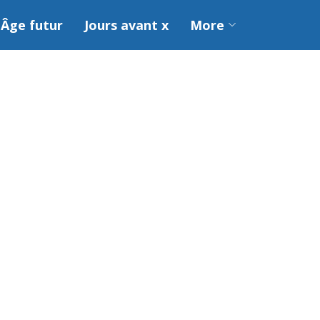
Âge futur
Jours avant x
More