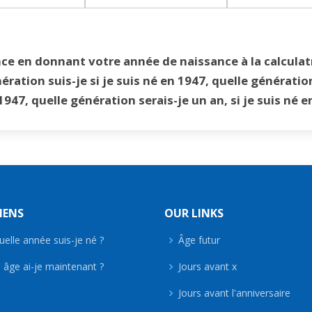
ce en donnant votre année de naissance à la calculatr
ération suis-je si je suis né en 1947, quelle génératio
 1947, quelle génération serais-je un an, si je suis né 
IENS
OUR LINKS
uelle année suis-je né ?
Âge futur
 âge ai-je maintenant ?
Jours avant x
Jours avant l'anniversaire