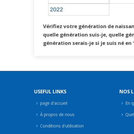
2022
Vérifiez votre génération de naissan
quelle génération suis-je, quelle gén
génération serais-je si je suis né en
USEFUL LINKS
NOS L
page d'accueil
En q
À propos de nous
Quel
Conditions d'utilisation